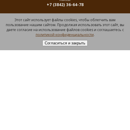
+7 (3842) 36-64-78
Этот сайт использует файлы cookies, чтобы облегчить вам
Музей Изобразительных Искусств Кузбасса, 2022. Все права
пользование нашим сайтом. Продолжая использовать этот сайт, вы
зарегистрированы.
даете согласие на использование файлов cookies и соглашаетесь с
политикой конфиденциальности
.
Направить
обращение через
Госуслуги
КУЛЬТУРА.РФ
– твой гид по культуре.
Узнайте больше об истории страны,
искусстве и планируйте культурные
выходные на портале
Культура.РФ